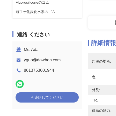
Fluorosiliconeのゴム
過フッ化炭化水素のゴム
連絡 ください
詳細情報
Ms. Ada
yguo@dowhon.com
起源の場所:
8613753601944
色:
外見:
今連絡してください
TR:
供給の能力: