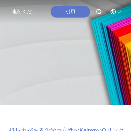
引用
ト
連絡 ください
抵抗力がある化学両立性のKalrezのOリング