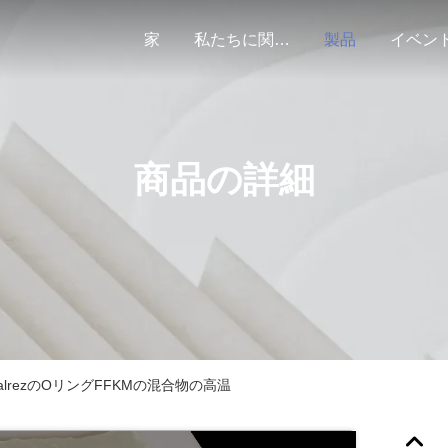
家
私たちに関しては
製品
イベン
商品の詳細
lrezのOリングFFKMの混合物の高温