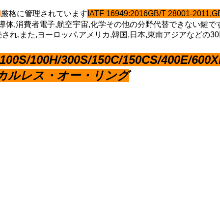
動
厳格に管理されています
IATF 16949:2016GB/T 28001-2011
導体,消費者電子,航空宇宙,化学その他の分野
代替できない鍵で
され,また,ヨーロッパ,アメリカ,韓国,日本,東南アジアなどの
100S/100H/300S/150C/150CS/400E/600X
カルレス・オー・リング