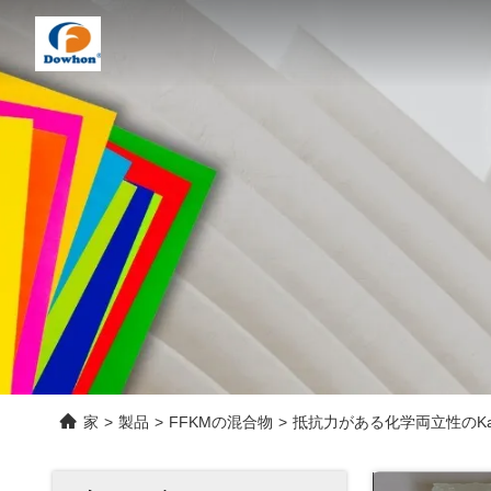
家
>
製品
>
FFKMの混合物
>
抵抗力がある化学両立性のKa