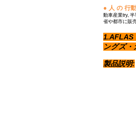
● 人 の 行
動車産業
tr
y,
半
省や都市に販売
1.AFLAS 
ングズ・
製品説明: