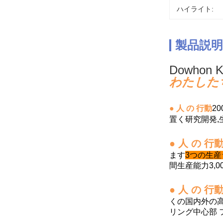
ハイライト:
製品説明
Dowhon 
わたしたち
● 人 の 行動
2
置く研究開発,
● 人 の 行
ます
3つの生産
間生産能力3,0
● 人 の 行
くの国内外の高
リング
中心部