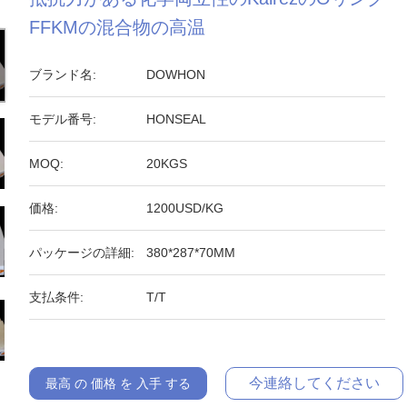
FFKMの混合物の高温
ブランド名:
DOWHON
モデル番号:
HONSEAL
MOQ:
20KGS
価格:
1200USD/KG
パッケージの詳細:
380*287*70MM
支払条件:
T/T
今連絡してください
最高 の 価格 を 入手 する