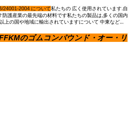
,GB/24001-2004 について
私たちの
広く使用されています.
自
す
防護産業の最先端の材料です
私たちの製品は,多くの国内
30以上の国や地域に輸出されています
について
中東など...
FFKMのゴムコンパウンド・オー・リ