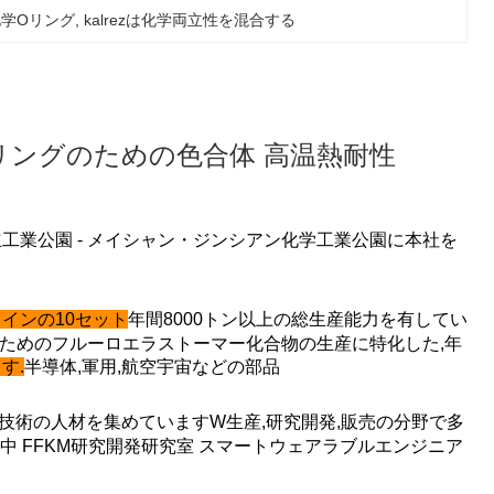
の化学Oリング
, 
kalrezは化学両立性を混合する
er Ffkm オリングのための色合体 高温熱耐性
工業公園 - メイシャン・ジンシアン化学工業公園に本社を
インの10セット
年間8000トン以上の総生産能力を有してい
ためのフルーロエラストーマー化合物の生産に特化した,年
す.
半導体,軍用,航空宇宙などの部品
高技術の人材を集めています
W
生産,研究開発,販売の分野で多
中
FFKM研究開発研究室 スマートウェアラブルエンジニア