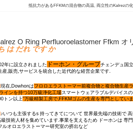
抵抗力があるFFKMの混合物の高温
, 
両立性のKalrez
Kalrez O Ring Perfluoroelastom
 は だれ です か
ドーホン・グループ
002年に設立されました
チェンデュ国立
生産,販売,サービスを統合した近代的な経営企業です.
動
現在,Dowhonは
フロロエラストーマー前複合物と複合物生産ラ
ラインを持つ10万級浄化工場
スマートウェアラブルデバイスの
00トン以上
"万級精製工房で,FFKMゴムの生産を専門としていま
動
♪いつも主張する
s
持ってきて
について
世界最先端の技術で 
級技術人材を集めています.
事業を支えるため ドーホンは
専門
フルオロエラストーマー研究室の挤出など