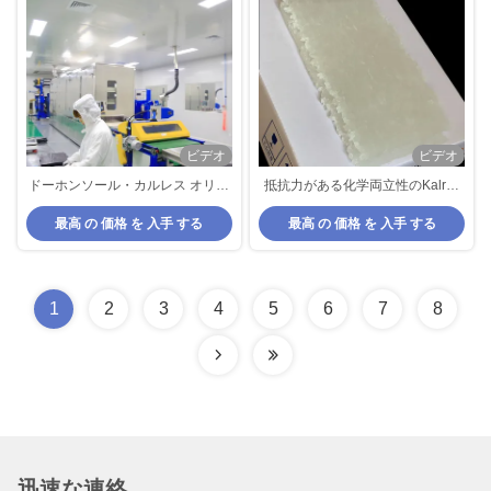
ビデオ
ビデオ
ドーホンソール・カルレス オリン
抵抗力がある化学両立性のKalrez
グ パーフルーロエラストーマー
のOリングFFKMの混合物の高温
最高 の 価格 を 入手 する
最高 の 価格 を 入手 する
1
2
3
4
5
6
7
8
迅速な連絡