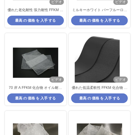
ビデオ
ビデオ
優れた老化耐性 張力耐性 FFKM 化
ミルキーホワイト パーフルーロエ
合物 12MPa 化学耐性 最高動作温
ラストーマー FFKM 化合物 耐化学
最高 の 価格 を 入手 する
最高 の 価格 を 入手 する
度
性 優れた耐熱性
ビデオ
ビデオ
70 岸 A FFKM 化合物 オイル耐性
優れた低温柔軟性 FFKM 化合物 化
優れた 極めて厳しい環境
学油耐性
最高 の 価格 を 入手 する
最高 の 価格 を 入手 する