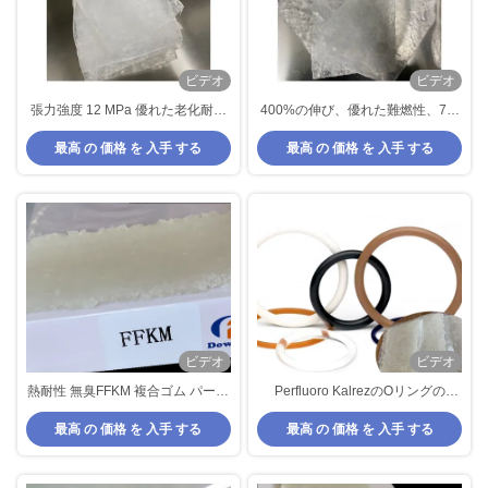
ビデオ
ビデオ
張力強度 12 MPa 優れた老化耐性
400%の伸び、優れた難燃性、70-
を持つFFKM化合物
80ショアA硬度を持つプレミアム
最高 の 価格 を 入手 する
最高 の 価格 を 入手 する
FFKMコンパウンド
ビデオ
ビデオ
熱耐性 無臭FFKM 複合ゴム パーフ
Perfluoro KalrezのOリングの
ルーロエラストーマー 複合Oリン
Perfluoroelastomer FFKMの混合物
最高 の 価格 を 入手 する
最高 の 価格 を 入手 する
グ