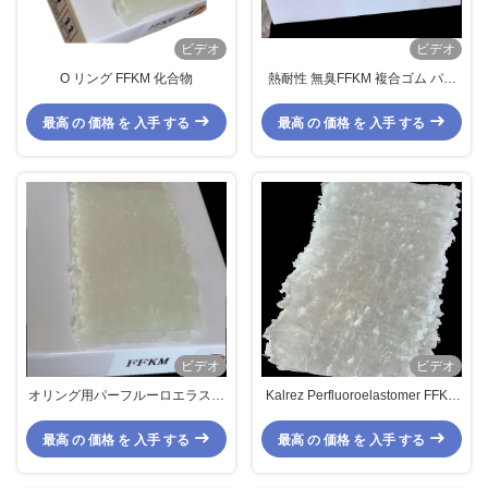
ビデオ
ビデオ
O リング FFKM 化合物
熱耐性 無臭FFKM 複合ゴム パー
フルーロエラストーマー 複合Oリ
ング
最高 の 価格 を 入手 する
最高 の 価格 を 入手 する
ビデオ
ビデオ
オリング用パーフルーロエラスト
Kalrez Perfluoroelastomer FFKM
ーマー化合物 オリング用 高温耐
はOリングの化学抵抗Dowhon
熱性
Aflas 300sを混合する
最高 の 価格 を 入手 する
最高 の 価格 を 入手 する