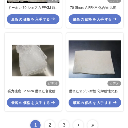
ビデオ
ビデオ
ドーホン 70 シェア A FFKM 前置
70 Shore A FFKM 化合物 温度範
物 耐火性 化学性
囲 -20°C から +315°C と 優れた
低温柔軟性
最高 の 価格 を 入手 する
最高 の 価格 を 入手 する
ビデオ
ビデオ
張力強度 12 MPa 優れた老化耐性
優れたオゾン耐性 化学耐性のある
を持つFFKM化合物
ミルクホワイトFFKM化合物
最高 の 価格 を 入手 する
最高 の 価格 を 入手 する
1
2
3