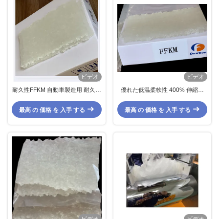
ビデオ
ビデオ
耐久性FFKM 自動車製造用 耐久性
優れた低温柔軟性 400% 伸縮性
315度 HONSEAL FFKM Oリング
FFKM 化合物 FFKM ゴム
最高 の 価格 を 入手 する
最高 の 価格 を 入手 する