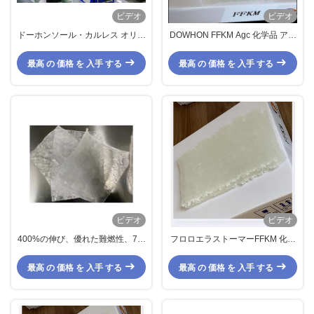
ビデオ
ビデオ
ドーホンソール・カルレス オリン
DOWHON FFKM Agc 化学品 アフ
グ パーフルーロエラストーマー
ラス フロロエラストマー 化合物
200p/ 300s オリング
最高 の 価格 を 入手 する
最高 の 価格 を 入手 する
ビデオ
ビデオ
400%の伸び、優れた難燃性、70-
フロロエラストーマーFFKM 化合
80ショアA硬度を持つプレミアム
物 優れた油と熱耐性
FFKMコンパウンド
最高 の 価格 を 入手 する
最高 の 価格 を 入手 する