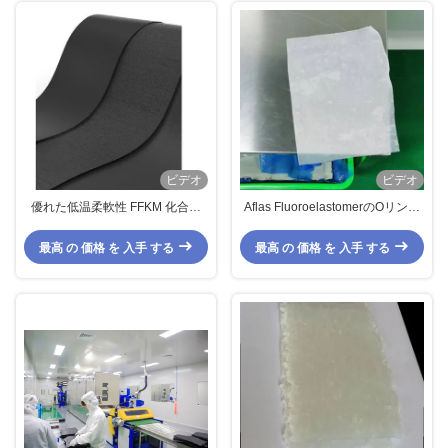
ビデオ
ビデオ
優れた低温柔軟性 FFKM 化合物
Aflas FluoroelastomerのOリング
化学油耐性
の防止よい伸縮性の湿気
最高 の 価格 を 入手 する
最高 の 価格 を 入手 する