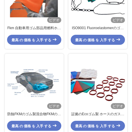
ビデオ
ビデオ
Fkm 自動車用ゴム部品用燃料ホー
ISO9001 Fluoroelastomerのゴム
ス用ゴム複合コポリマー
製混合物FKMのOリングの物質的
で低い圧縮セット
最高 の 価格 を 入手 する
最高 の 価格 を 入手 する
ビデオ
ビデオ
防蝕FKMのゴム製混合物FKMの共
証拠のEcoゴム製 ホースのガスケ
重合体の高いフッ素のターボ充電
ットのためのさまざまな色FKMの
器はシールに油をさす
ゴム製混合物を身に着けなさいタ
最高 の 価格 を 入手 する
最高 の 価格 を 入手 する
ーボ充電器が燃料ホースを