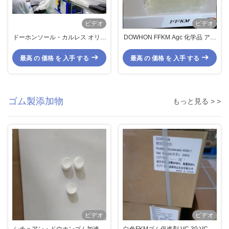
ビデオ
ビデオ
ドーホンソール・カルレス オリン
DOWHON FFKM Agc 化学品 アフ
グ パーフルーロエラストーマー
ラス フロロエラストマー 化合物
200p/ 300s オリング
最高 の 価格 を 入手 する
最高 の 価格 を 入手 する
ゴム製添加物
もっと見る > >
ビデオ
ビデオ
シチュアン・ドウホンゴム加速器
白色FKMゴム促進剤 VC 30 VC 20