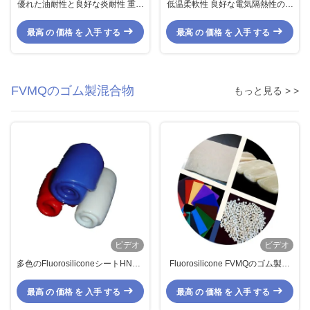
優れた油耐性と良好な炎耐性 重用
低温柔軟性 良好な電気隔熱性のあ
用途用ナイトリルブタディエンゴ
る水素化NBRゴム
ム混合物
最高 の 価格 を 入手 する
最高 の 価格 を 入手 する
FVMQのゴム製混合物
もっと見る > >
ビデオ
ビデオ
多色のFluorosiliconeシートHNBR
Fluorosilicone FVMQのゴム製混
シートはニトリルのブタジエン ゴ
合物は抵抗熱抵抗に油をさす
ムを水素化した
最高 の 価格 を 入手 する
最高 の 価格 を 入手 する