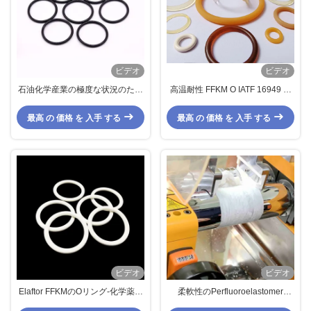
ビデオ
ビデオ
石油化学産業の極度な状況のため
高温耐性 FFKM O IATF 16949 認
に耐熱性Honseal FFKMのOリン
証と低圧縮セットのリングとシー
グのKalrezのOリング半導体
ル
最高 の 価格 を 入手 する
最高 の 価格 を 入手 する
ビデオ
ビデオ
Elaftor FFKMのOリング-化学薬品
柔軟性のPerfluoroelastomer
及び防衛のための高性能のシーリ
FFKMのOリングFFKMのガスケッ