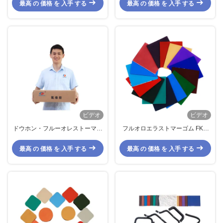
最高 の 価格 を 入手 する
最高 の 価格 を 入手 する
ビデオ
ビデオ
ドウホン・フルーオレストーマー
フルオロエラストマーゴム FKM
A201c 代替FkmゴムFpm 前複合物
原材料 化合物 3m グレード スマ
燃料耐性
ートウェアラブルデバイス
最高 の 価格 を 入手 する
最高 の 価格 を 入手 する