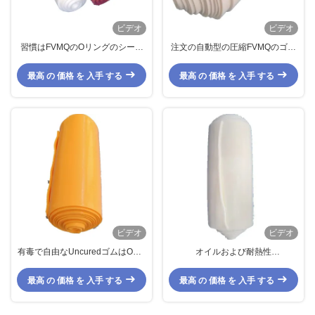
ビデオ
ビデオ
習慣はFVMQのOリングのシール
注文の自動型の圧縮FVMQのゴム
のためのゴム製混合物の
製混合物のニトリルFFKM NBRの
Fluorosiliconeのゴムを形づける
物質的で平らな洗濯機のシール
最高 の 価格 を 入手 する
最高 の 価格 を 入手 する
ビデオ
ビデオ
有毒で自由なUncuredゴムはOEM
オイルおよび耐熱性
のシリコーン ゴムの高性能を混合
Fluorosiliconeのゴム製 シートに
する
よって水素化されるニトリルのO
最高 の 価格 を 入手 する
最高 の 価格 を 入手 する
リング