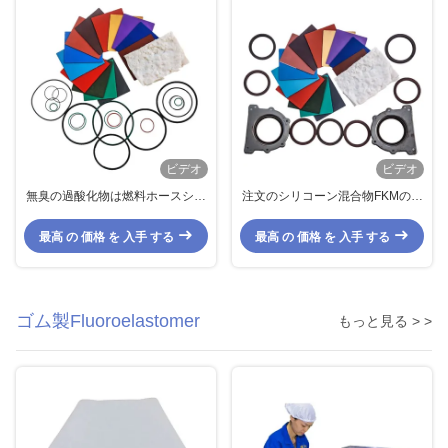
ビデオ
ビデオ
無臭の過酸化物は燃料ホースシス
注文のシリコーン混合物FKMのゴ
テムのために抵抗力があるFKMの
ム製混合物のOリングの過フッ化
フッ素のゴム製 オイルを治した
炭化水素の耐久財
最高 の 価格 を 入手 する
最高 の 価格 を 入手 する
ゴム製Fluoroelastomer
もっと見る > >