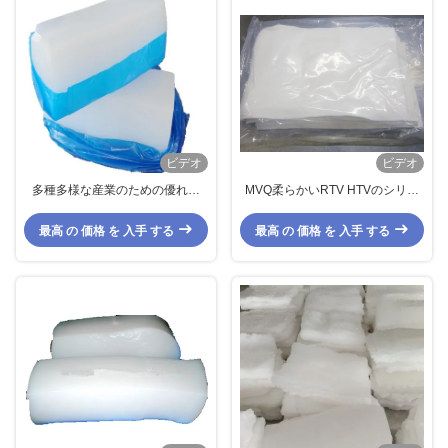
ビデオ
ビデオ
多種多様な産業のための優れた
MVQ柔らかいRTV HTVのシリコ
VMQ化合物を提供する
ーン ゴムの混合物の無臭の環境に
優しい
最高 の 価格 を 入手 する
最高 の 価格 を 入手 する