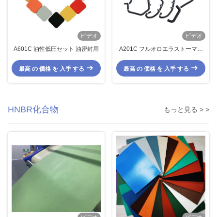
ビデオ
ビデオ
A601C 油性低圧セット 油密封用
A201C フルオロエラストーマー
ゴム FPM前複合物低圧縮セット
最高 の 価格 を 入手 する
最高 の 価格 を 入手 する
HNBR化合物
もっと見る > >