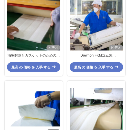
ビデオ
ビデオ
油密封器とガスケットのための高
Dowhon FKMゴム製
弾性燃料耐性無臭FKMゴムプレコ
Precompound低いMooneyの粘着
ンポーンド
性Fluoroelastomer A601C
最高 の 価格 を 入手 する
最高 の 価格 を 入手 する