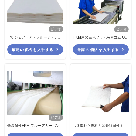
ビデオ
ビデオ
70 シェア・ア・フルーア・カー
FKM用の黒色フッ化炭素ゴム Oリ
ボン・ゴム
ング ガスケット 部品 低圧セット
最高 の 価格 を 入手 する
最高 の 価格 を 入手 する
ビデオ
低温耐性FKM フルーアカーボンゴ
70 優れた燃料と紫外線耐性を持
ム過酸化物級
つフロアエラストーマーゴム