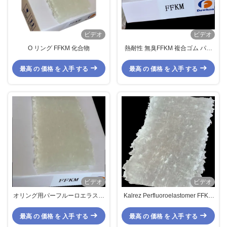
ビデオ
ビデオ
O リング FFKM 化合物
熱耐性 無臭FFKM 複合ゴム パー
フルーロエラストーマー 複合Oリ
ング
最高 の 価格 を 入手 する
最高 の 価格 を 入手 する
ビデオ
ビデオ
オリング用パーフルーロエラスト
Kalrez Perfluoroelastomer FFKM
ーマー化合物 オリング用 高温耐
はOリングの化学抵抗Dowhon
熱性
Aflas 300sを混合する
最高 の 価格 を 入手 する
最高 の 価格 を 入手 する