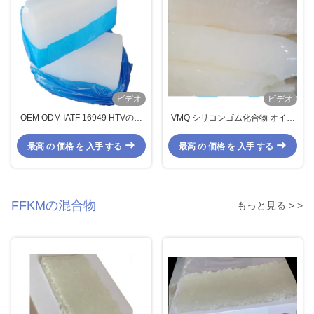
ビデオ
ビデオ
OEM ODM IATF 16949 HTVのシ
VMQ シリコンゴム化合物 オイル
リコーン ゴム混合の溶媒およびオ
シール用の白いスラブ 12-20圧縮
イル抵抗
セット
最高 の 価格 を 入手 する
最高 の 価格 を 入手 する
FFKMの混合物
もっと見る > >