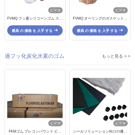
ビデオ
ビデオ
FVMQ フッ素シリコーンゴム スラ
FVMQ オーリングのガスケットの
ブ Oリング ガスケット 各種色
ためのフッ化シリコンゴム 高温耐
性
最高 の 価格 を 入手 する
最高 の 価格 を 入手 する
過フッ化炭化水素のゴム
もっと見る > >
ビデオ
ビデオ
FKMゴム プレコンパウンド ビス
シールソリューション向けの優れ