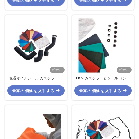
最高 の 価格 を 入手 する
最高 の 価格 を 入手 する
ド
ビデオ
ビデオ
低温オイルシール ガスケット オ
FKM ガスケットとシール,リング
リング 燃料ホース
とオイルシールに使用されるゴム
化合物
最高 の 価格 を 入手 する
最高 の 価格 を 入手 する