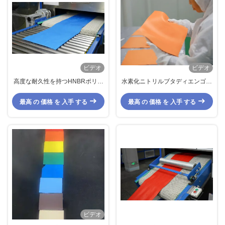
ビデオ
ビデオ
高度な耐久性を持つHNBRポリマ
水素化ニトリルブタディエンゴム
ーブレンド、温度範囲-40～
HNBR化合物 張力強度 10-20
150℃、引張破断伸び200～400%
MPa 断裂時の長さ 200-400% 長
最高 の 価格 を 入手 する
最高 の 価格 を 入手 する
持ち
ビデオ