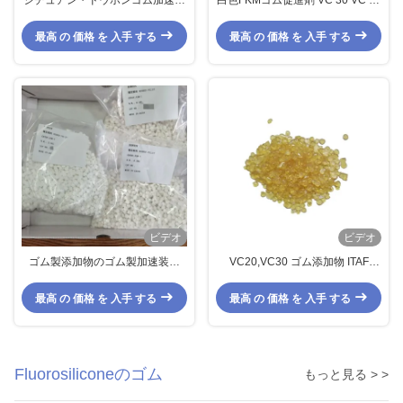
防腐用ゴム用添加物 フルオロエラ
ASM-1 ASM-2 活性成分49.1%
ストーマーゴム
最高 の 価格 を 入手 する
最高 の 価格 を 入手 する
ビデオ
ビデオ
ゴム製添加物のゴム製加速装置
VC20,VC30 ゴム添加物 ITAF
VC 30、VC Fkm Precompound
16949 ISO45001 FKM ゴム原材料
Fluoroelastomerのゴムのための
ゴムコポリマー
最高 の 価格 を 入手 する
最高 の 価格 を 入手 する
20
Fluorosiliconeのゴム
もっと見る > >