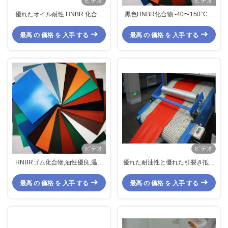
ビデオ
ビデオ
優れたオイル耐性 HNBR 化合物
黒色HNBR化合物 -40〜150°Cの
耐久性
温度範囲で炎に耐久性が高い
最高 の 価格 を 入手 する
最高 の 価格 を 入手 する
ビデオ
ビデオ
HNBRゴム化合物,油性優良,温度
優れた耐油性と優れた引裂き抵抗
幅広く (-40°C~150°C),高張力
性を備えた、過酷な環境向けの飽
(10-20 MPa)
和ニトリルゴム
最高 の 価格 を 入手 する
最高 の 価格 を 入手 する