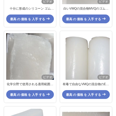
ビデオ
ビデオ
十分に形成のシリコーン ゴム
白いVMQの混合物MVQのゴム製
VMQの混合物の多彩な無臭
高密度適用範囲が広いシリコーン
ゴムのOリングの原料
最高 の 価格 を 入手 する
最高 の 価格 を 入手 する
ビデオ
ビデオ
化学分野で使用される適用範囲が
有毒で自由なVMQの混合物のEco
広いVMQのシリコーン ゴムのガ
の友好的なシリコーン ゴムの混合
スケット材料の燃料の抵抗力があ
物
最高 の 価格 を 入手 する
最高 の 価格 を 入手 する
る