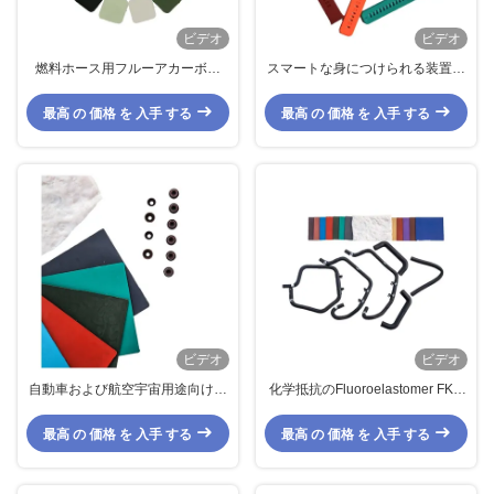
ビデオ
ビデオ
燃料ホース用フルーアカーボン
スマートな身につけられる装置の
FKMデュポン・ヴィトンゴム 複雑
ための非有毒な Fluoroelastomer
なゴム部品
のOリング シートのゴム
最高 の 価格 を 入手 する
最高 の 価格 を 入手 する
ビデオ
ビデオ
自動車および航空宇宙用途向け高
化学抵抗のFluoroelastomer FKM
強度FKMフッ素ゴムオイルシール
の共重合体の低い圧縮セット
ガスケットOリング
最高 の 価格 を 入手 する
最高 の 価格 を 入手 する