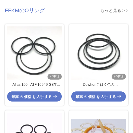
FFKMのOリング
もっと見る > >
ビデオ
ビデオ
Aflas 150l IATF 16949 GB/T
Dowhonこはく色の
28001 FFKMのOリングの
Fluoroelastomer Kalrez FFKMのO
PerfluoroelastomerのOリング
リングの高温抵抗すべての化学抵
最高 の 価格 を 入手 する
最高 の 価格 を 入手 する
FFKMのシール
抗