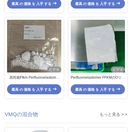
ング解決
トの影響が大きい抵抗
最高 の 価格 を 入手 する
最高 の 価格 を 入手 する
ビデオ
ビデオ
高性能Ffkm Perfluoroelastomer
Perfluoroelastomer FFKMのOリン
Kalrezは反摩耗を密封する
グKalrezは高温抵抗を防水する
最高 の 価格 を 入手 する
最高 の 価格 を 入手 する
VMQの混合物
もっと見る > >