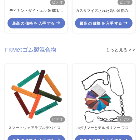
ビデオ
ビデオ
デイキン・ダイ・エル G-801/G-
カスタマイズされた高い延長の強
802/G-803 ゴムホースのフッロエ
さFKM低いMooney
ラストマー化合物 オイルシール
Fluoroelastomer
最高 の 価格 を 入手 する
最高 の 価格 を 入手 する
ガスケット
FKMのゴム製混合物
もっと見る > >
ビデオ
ビデオ
スマートウェアラブルデバイス用
コポリマーとテルポリマー フロロ
無臭低圧縮永久ひずみFKMゴムコ
エラストーマー前化合物
ンパウンド フッ素ゴムコンパウン