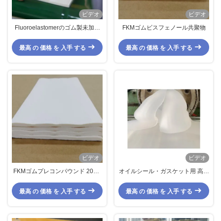
ビデオ
ビデオ
Fluoroelastomerのゴム製未加工
FKMゴムビスフェノール共聚物
ゴム
最高 の 価格 を 入手 する
最高 の 価格 を 入手 する
ビデオ
ビデオ
FKMゴムプレコンパウンド 20KG
オイルシール・ガスケット用 高フ
MOQ (オイルシールガスケットO
ッ素含有ビスフェノール共重合体
リング用)
FKMゴムプレコンパウンド 無臭
最高 の 価格 を 入手 する
最高 の 価格 を 入手 する