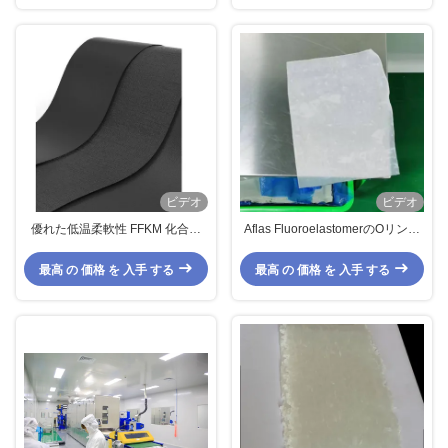
ビデオ
ビデオ
優れた低温柔軟性 FFKM 化合物
Aflas FluoroelastomerのOリング
化学油耐性
の防止よい伸縮性の湿気
最高 の 価格 を 入手 する
最高 の 価格 を 入手 する