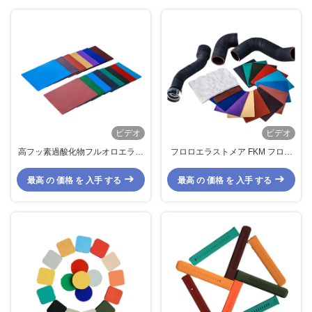
ビデオ
ビデオ
高フッ素過酸化物フルオロエラス
フロロエラストメア FKM フロア
トマーゴム
ゴム
最高 の 価格 を 入手 する
最高 の 価格 を 入手 する