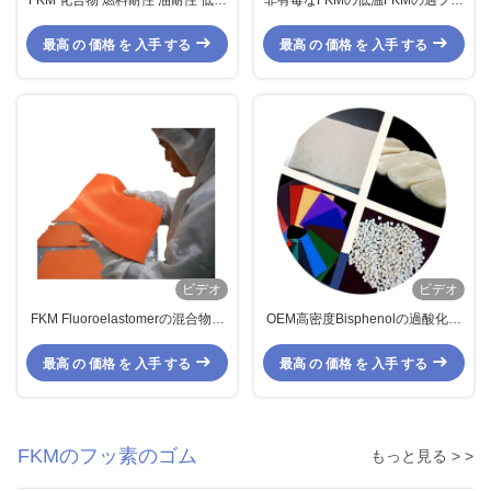
FKM 化合物 燃料耐性 油耐性 低温
非有毒なFKMの低温FKMの過フッ
耐性 ゴムホース ゴムガスケット
化炭化水素のターボの充電器のO
多用途 ISO9001
リング ガスケット
最高 の 価格 を 入手 する
最高 の 価格 を 入手 する
ビデオ
ビデオ
FKM Fluoroelastomerの混合物の
OEM高密度Bisphenolの過酸化物
反摩耗の燃料のゴム製 ホースの鋳
FKM FPM Fluoroelastomerのガス
造物方法
ケットは燃料ホースを
最高 の 価格 を 入手 する
最高 の 価格 を 入手 する
FKMのフッ素のゴム
もっと見る > >