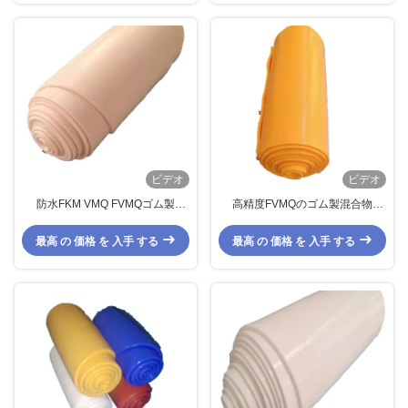
ビデオ
ビデオ
防水FKM VMQ FVMQゴム製
高精度FVMQのゴム製混合物
HNBRのゴム製 シートの完全な形
Flashless EPDMのゴム製防水
態
最高 の 価格 を 入手 する
最高 の 価格 を 入手 する