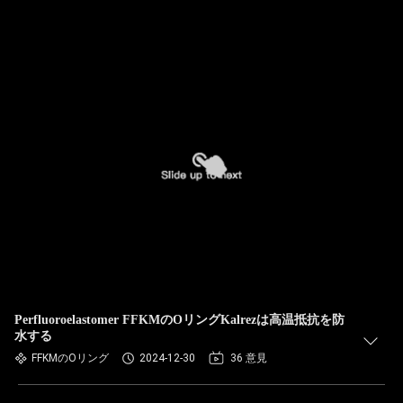
Perfluoroelastomer FFKMのOリングKalrezは高温抵抗を防
水する
FFKMのOリング
2024-12-30
36 意見