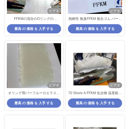
ビデオ
ビデオ
FFKMの混合のOリングの
熱耐性 無臭FFKM 複合ゴム パーフ
Perfluoroelastomerの混合物の
ルーロエラストーマー 複合Oリン
最高 の 価格 を 入手 する
最高 の 価格 を 入手 する
Ffkmの耐熱性文書
グ
ビデオ
ビデオ
オリング用パーフルーロエラスト
70 Shore A FFKM 化合物 温度範囲
ーマー化合物 オリング用 高温耐熱
-20°C から +315°C と 優れた低温
最高 の 価格 を 入手 する
最高 の 価格 を 入手 する
性
柔軟性