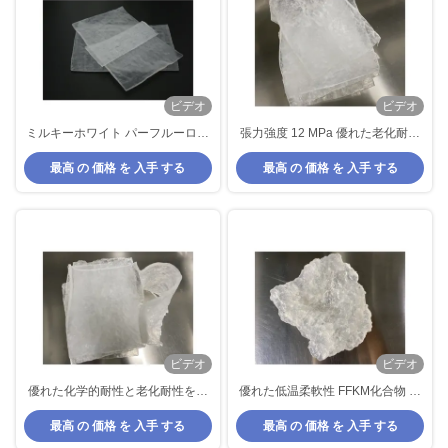
ビデオ
ビデオ
ミルキーホワイト パーフルーロエ
張力強度 12 MPa 優れた老化耐性
ラストーマー FFKM 化合物 耐化学
を持つFFKM化合物
最高 の 価格 を 入手 する
最高 の 価格 を 入手 する
性 優れた耐熱性
ビデオ
ビデオ
優れた化学的耐性と老化耐性を持
優れた低温柔軟性 FFKM化合物 優
つFFKM化合物
れた老化耐性
最高 の 価格 を 入手 する
最高 の 価格 を 入手 する