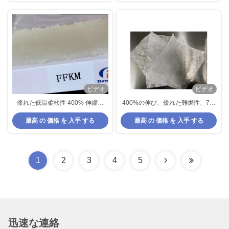
ビデオ
ビデオ
優れた低温柔軟性 400% 伸縮性
400%の伸び、優れた難燃性、70-
FFKM 化合物 FFKM ゴム
80ショアA硬度を持つプレミアム
最高 の 価格 を 入手 する
最高 の 価格 を 入手 する
FFKMコンパウンド
1
2
3
4
5
迅速な連絡