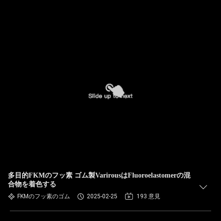
多目的FKMのフッ素 ゴム製VarirousはFluoroelastomerの混
合物を着色する
FKMのフッ素のゴム
2025-02-25
193 意見