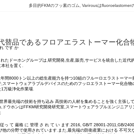
多目的FKMのフッ素のゴム
, 
Varirousはfluoroelas
代替品であるフロアエラストーマー化合
れ です か
立されたドーホングループは,研究開発,生産,販売,サービスを統合した近代
本社を置く.
,年間8000トン以上の総生産能力を持つ10組のフルーロエラストーマー
,スマートウェアラブルデバイスのためのフッロエラストーマー化合物の
1万級浄化作業場.
に世界最先端の技術を持ち込み 高技術の人材を集めることを強く主張し
,ドウホンはFFKM研究開発研究室,スマートウェアラブルエンジニア
た
9 に 従っ て 厳格 に 管理 さ れ て い ます.2016, GB/T 28001-201
び他の分野で使用されています.また,最先端の防衛産業における 不可欠な