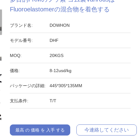
Fluoroelastomerの混合物を着色する
ブランド名:
DOWHON
モデル番号:
DHF
MOQ:
20KGS
価格:
8-12usd/kg
パッケージの詳細:
445*305*135MM
支払条件:
T/T
今連絡してください
最高 の 価格 を 入手 する