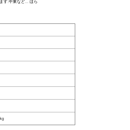
.中東など... ほら
kg