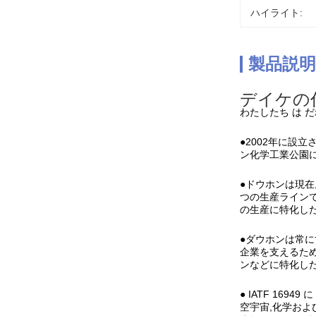
ハイライト:
製品説明
デイケの
わたしたち は だ
●2002年に設
ン化学工業公園に
●ドウホンは現在
つの生産ラインで
の生産に特化した
●ダウホンは常
企業を支えるため
ンなどに特化し
● IATF 1694
空宇宙,化学およ