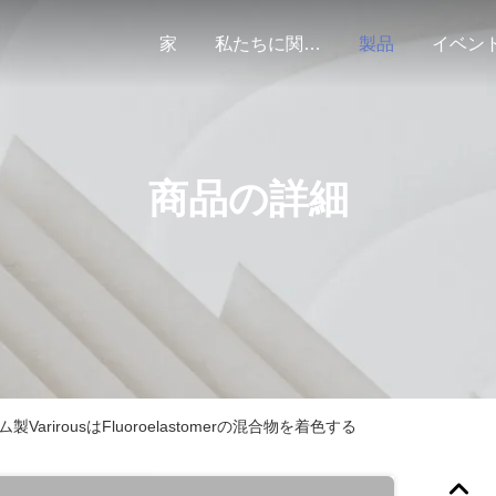
家
私たちに関しては
製品
イベン
商品の詳細
VarirousはFluoroelastomerの混合物を着色する