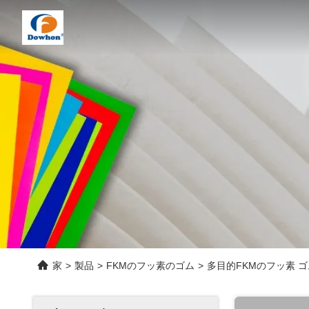
家
>
製品
>
FKMのフッ素のゴム
>
多目的FKMのフッ素 ゴム製