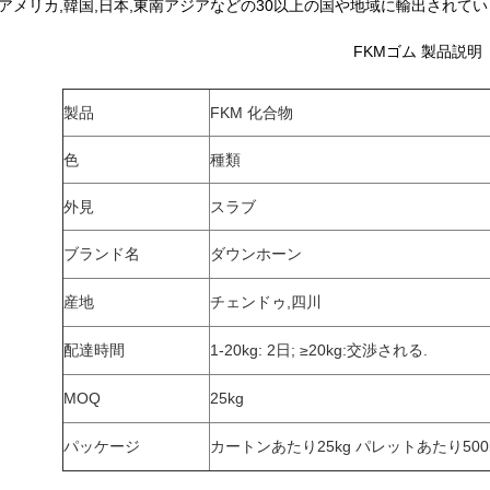
,アメリカ,韓国,日本,東南アジアなどの30以上の国や地域に輸出されています
FKMゴム 製品説明
製品
FKM 化合物
色
種類
外見
スラブ
ブランド名
ダウンホーン
産地
チェンドゥ,四川
配達時間
1-20kg: 2日; ≥20kg:交渉される.
MOQ
25kg
パッケージ
カートンあたり25kg パレットあたり500