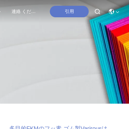
引用
ト
連絡 ください
多目的FKMのフッ素 ゴム製Varirousは