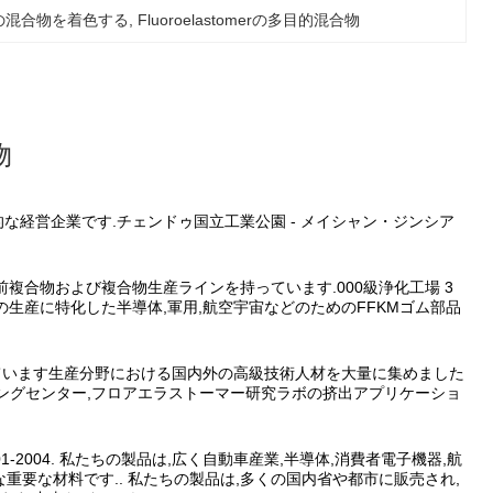
tomerの混合物を着色する
, 
Fluoroelastomerの多目的混合物
物
的な経営企業です.チェンドゥ国立工業公園 - メイシャン・ジンシア
前複合物および複合物生産ラインを持っています.000級浄化工場 3
生産に特化した半導体,軍用,航空宇宙などのためのFFKMゴム部品
ています生産分野における国内外の高級技術人材を大量に集めました
リングセンター,フロアエラストーマー研究ラボの挤出アプリケーショ
1,GB/24001-2004. 私たちの製品は,広く自動車産業,半導体,消費者電子機器,航
重要な材料です.. 私たちの製品は,多くの国内省や都市に販売され,