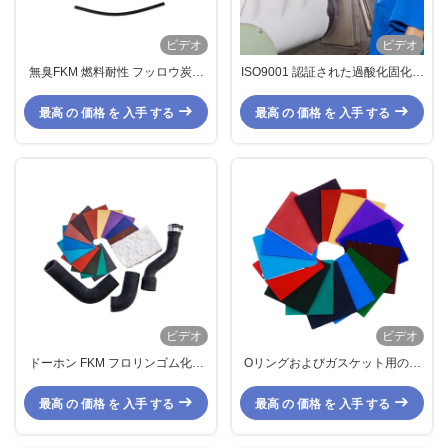
ビデオ
ビデオ
無臭FKM 燃料耐性 フッロウ炭素
ISO9001 認証された過酸化固化可
ゴム化合物 過酸化物 治癒可能 良
能なFKM 燃料耐性ホース用フロー
好な結合解離
リンゴム
最高 の 価格 を 入手 する
最高 の 価格 を 入手 する
ビデオ
ビデオ
ドーホン FKM フロリンゴム化合
Oリングおよびガスケット用の優
物 超酸化物 治癒性 燃料耐性 ゴム
れた離型性と良好な押出性を備え
ホース&ターボチャージャーのた
た耐高温性FKMフッ素ゴム
最高 の 価格 を 入手 する
最高 の 価格 を 入手 する
めの無臭