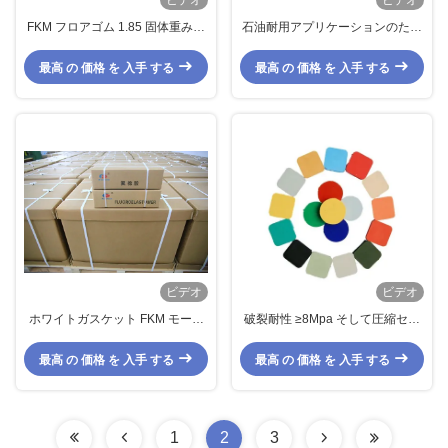
ビデオ
ビデオ
FKM フロアゴム 1.85 固体重みと
石油耐用アプリケーションのため
20 60 バルブ幹密封のためのムニ
の究極の密封ソリューション
ー粘度
最高 の 価格 を 入手 する
最高 の 価格 を 入手 する
ビデオ
ビデオ
ホワイトガスケット FKM モーニ
破裂耐性 ≥8Mpa そして圧縮セッ
ー粘度 20-60 フルーア炭素ゴム前
ト 20% フルーアポリマーゴム
化合物 ソルベイ・ケモース 3Mに
最高 の 価格 を 入手 する
最高 の 価格 を 入手 する
等しい
1
2
3