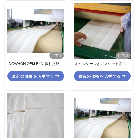
ビデオ
ビデオ
DOWHON OEM FKM 優れた結合
オイルシールとガスケット用の、
特性とカビ解散のために過酸化物
より優れた流動性、良好な押出性
治療によるフッロエラストーマー
と耐ホットティア性を備えたOEM
最高 の 価格 を 入手 する
最高 の 価格 を 入手 する
前化合物
FKMフッ素ゴムプレコンパウンド