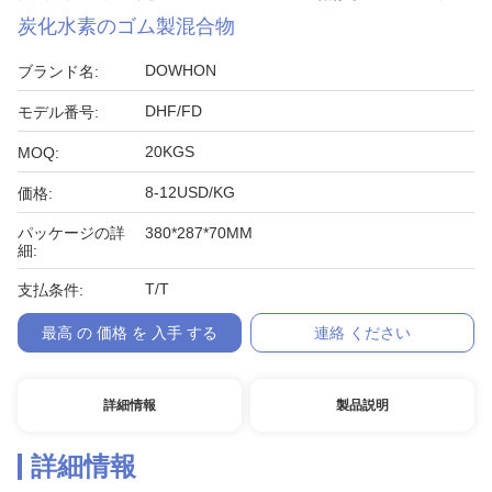
炭化水素のゴム製混合物
DOWHON
ブランド名:
DHF/FD
モデル番号:
20KGS
MOQ:
8-12USD/KG
価格:
パッケージの詳
380*287*70MM
細:
T/T
支払条件:
最高 の 価格 を 入手 する
連絡 ください
詳細情報
製品説明
詳細情報