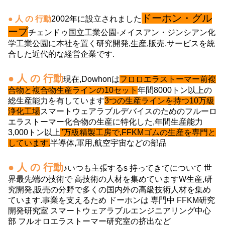
ドーホン・グル
● 人 の 行動
2002年に設立されました
ープ
チェンドゥ国立工業公園-メイスアン・ジンシアン化
学工業公園に本社を置く研究開発,生産,販売,サービスを統
合した近代的な経営企業です.
● 人 の 行動
現在,Dowhonは
フロロエラストーマー前複
合物と複合物生産ラインの10セット
年間8000トン以上の
総生産能力を有しています
3つの生産ラインを持つ10万級
浄化工場
スマートウェアラブルデバイスのためのフルーロ
エラストーマー化合物の生産に特化した,年間生産能力
3,000トン以上
"万級精製工房で,FFKMゴムの生産を専門と
しています.
半導体,軍用,航空宇宙などの部品
● 人 の 行動
♪いつも主張する
s
持ってきて
について
世
界最先端の技術で 高技術の人材を集めています
W
生産,研
究開発,販売の分野で多くの国内外の高級技術人材を集め
ています.
事業を支えるため ドーホンは
専門
中
FFKM研究
開発研究室 スマートウェアラブルエンジニアリング
中心
部
フルオロエラストーマー研究室の挤出など