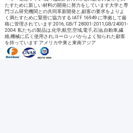
3.
工場の概要
ドーホン・ケミカルグループ
中国成都に拠点を置く2002
年に設立され,ほぼ20年間,FKMプレコンパウンド/FKMコ
ンパウンド/ゴム添加物/
FVMQ
/
FFKM/シリコンゴムなど
我々は,単なるコンパウンダーだけでなく,我々は研究開発
にもプロです! プラント容量5000t / y以上,15セットのバン