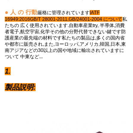
● 人 の 行動
厳格に管理されています
IATF
16949:2016GB/T 28001-2011,GB/24001-2004 について
私
たちの
広く使用されています.
自動車産業
tr
y,
半導体,消費
者電子,航空宇宙,化学その他の分野
代替できない鍵です
防
護産業の最先端の材料です
私たちの製品は,多くの国内省
や都市に販売され,また,ヨーロッパ,アメリカ,韓国,日本,東
南アジアなどの30以上の国や地域に輸出されています
に
ついて
中東など...
1.
製品説明: