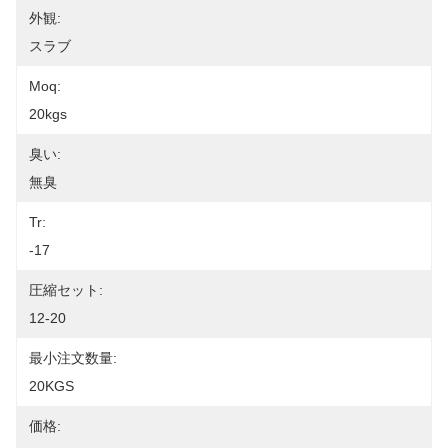
外観:
スラブ
Moq:
20kgs
臭い:
無臭
Tr:
-17
圧縮セット:
12-20
最小注文数量:
20KGS
価格: