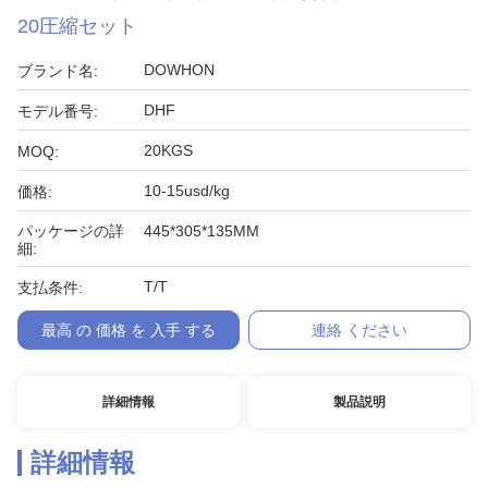
20圧縮セット
DOWHON
ブランド名:
DHF
モデル番号:
20KGS
MOQ:
10-15usd/kg
価格:
パッケージの詳
445*305*135MM
細:
T/T
支払条件:
最高 の 価格 を 入手 する
連絡 ください
詳細情報
製品説明
詳細情報