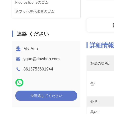
Fluorosiliconeのゴム
過フッ化炭化水素のゴム
連絡 ください
詳細情報
Ms. Ada
yguo@dowhon.com
起源の場所:
8613753601944
色:
今連絡してください
外見:
臭い: