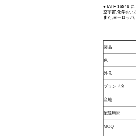
● IATF 1694
空宇宙,化学およ
また,ヨーロッパ
製品
色
外見
ブランド名
産地
配達時間
MOQ