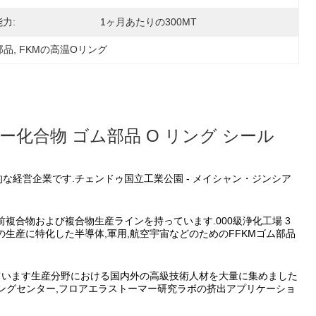
力:
1ヶ月あたりの300MT
部品
, 
FKMの高温Oリング
化合物 ゴム部品 O リング シール
的な経営企業です.チェンドゥ国立工業公園 - メイシャン・ジンシア
前複合物および複合物生産ラインを持っています.000級浄化工場 3
生産に特化した半導体,軍用,航空宇宙などのためのFFKMゴム部品
ています生産分野における国内外の高級技術人材を大量に集めました
リングセンター,フロアエラストーマー研究ラボの挤出アプリケーショ