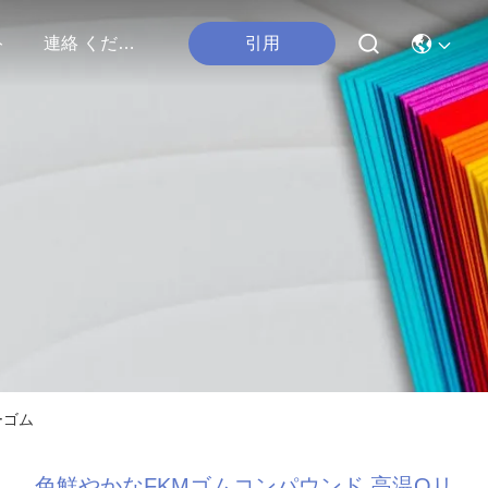
引用
ト
連絡 ください
ーゴム
色鮮やかなFKMゴムコンパウンド 高温Oリ