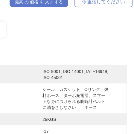
今連絡してください
最高 の 価格 を 入手 する
ISO-9001, ISO-14001, IATF16949, 
ISO-45001.
シール、ガスケット、Oリング、燃
料ホース、ターボ充電器、スマー
トな身につけられる腕時計ベルト
に油をさしなさい       ホース
25KGS
-17