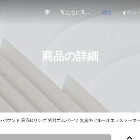
家
私たちに関しては
製品
イベン
商品の詳細
ンパウンド 高温Oリング 密封ゴムパーツ 無臭のフルーオエラストーマ