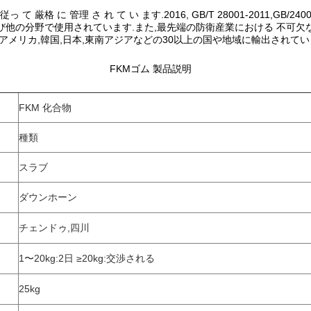
9 に 従っ て 厳格 に 管理 さ れ て い ます.2016, GB/T 28001-201
び他の分野で使用されています.また,最先端の防衛産業における 不可欠な
,アメリカ,韓国,日本,東南アジアなどの30以上の国や地域に輸出されています
FKMゴム 製品説明
FKM 化合物
種類
スラブ
ダウンホーン
チェンドゥ,四川
1〜20kg:2日 ≥20kg:交渉される
25kg