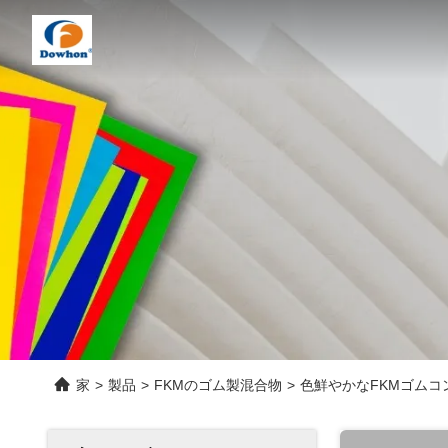
家
>
製品
>
FKMのゴム製混合物
>
色鮮やかなFKMゴムコ