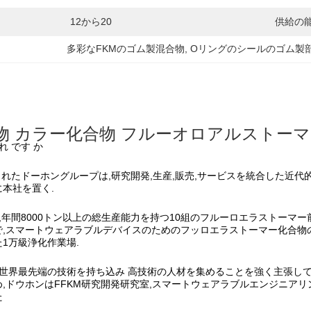
12から20
供給の能
多彩なFKMのゴム製混合物
, 
Oリングのシールのゴム製
物 カラー化合物 フルーオロアルストーマー
れ です か
立されたドーホングループは,研究開発,生産,販売,サービスを統合した近代
本社を置く.
,年間8000トン以上の総生産能力を持つ10組のフルーロエラストーマー
,スマートウェアラブルデバイスのためのフッロエラストーマー化合物の
1万級浄化作業場.
に世界最先端の技術を持ち込み 高技術の人材を集めることを強く主張し
,ドウホンはFFKM研究開発研究室,スマートウェアラブルエンジニア
た