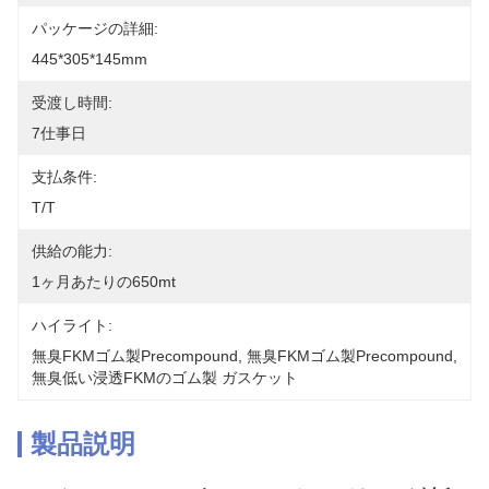
パッケージの詳細:
445*305*145mm
受渡し時間:
7仕事日
支払条件:
T/T
供給の能力:
1ヶ月あたりの650mt
ハイライト:
無臭FKMゴム製Precompound
, 
無臭FKMゴム製Precompound
, 
無臭低い浸透FKMのゴム製 ガスケット
製品説明