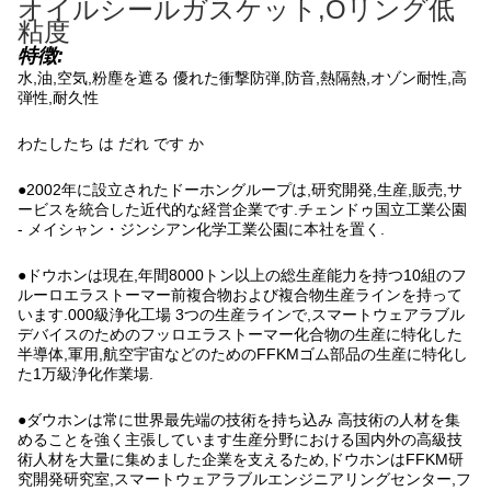
オイルシールガスケット,Oリング低
粘度
特徴:
水,油,空気,粉塵を遮る 優れた衝撃防弾,防音,熱隔熱,オゾン耐性,高
弾性,耐久性
わたしたち は だれ です か
●2002年に設立されたドーホングループは,研究開発,生産,販売,サ
ービスを統合した近代的な経営企業です.チェンドゥ国立工業公園
- メイシャン・ジンシアン化学工業公園に本社を置く.
●ドウホンは現在,年間8000トン以上の総生産能力を持つ10組のフ
ルーロエラストーマー前複合物および複合物生産ラインを持って
います.000級浄化工場 3つの生産ラインで,スマートウェアラブル
デバイスのためのフッロエラストーマー化合物の生産に特化した
半導体,軍用,航空宇宙などのためのFFKMゴム部品の生産に特化し
た1万級浄化作業場.
●ダウホンは常に世界最先端の技術を持ち込み 高技術の人材を集
めることを強く主張しています生産分野における国内外の高級技
術人材を大量に集めました企業を支えるため,ドウホンはFFKM研
究開発研究室,スマートウェアラブルエンジニアリングセンター,フ