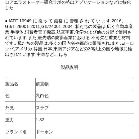
ロアエラストーマー研究ラボの挤出アプリケーションなどに特化
した
● IATF 16949 に 従っ て 厳格 に 管理 さ れ て い ます.2016,
GB/T 28001-2011,GB/24001-2004. 私たちの製品は,広く自動車産
業,半導体,消費者電子機器,航空宇宙,化学および他の分野で使用さ
れています.また,最先端の防衛産業における 不可欠な重要な材料
です.. 私たちの製品は,多くの国内省や都市に販売され,また,ヨーロ
ッパ,アメリカ,韓国,日本,東南アジアなどの30以上の国や地域に輸
出されています.中東など... ほら
製品説明
製品名
前置物
色
乳白色
外見
スラブ
重力
1.82
ブランド名
ドーホン