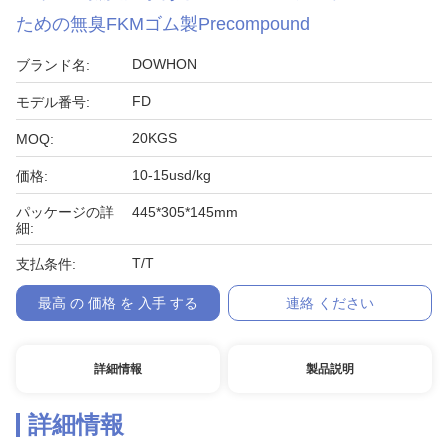
ための無臭FKMゴム製Precompound
DOWHON
ブランド名:
FD
モデル番号:
20KGS
MOQ:
10-15usd/kg
価格:
パッケージの詳
445*305*145mm
細:
T/T
支払条件:
最高 の 価格 を 入手 する
連絡 ください
詳細情報
製品説明
詳細情報