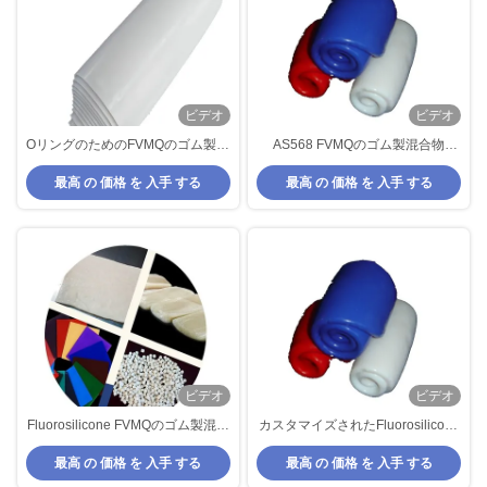
ビデオ
ビデオ
OリングのためのFVMQのゴム製混
AS568 FVMQのゴム製混合物
合物
HNBRのゴム製低温の抵抗力があ
最高 の 価格 を 入手 する
最高 の 価格 を 入手 する
る物質的なGltのゴム製 シール
ビデオ
ビデオ
Fluorosilicone FVMQのゴム製混合
カスタマイズされたFluorosilicone
物は抵抗熱抵抗に油をさす
FVMQのゴム製混合物は抵抗熱抵
最高 の 価格 を 入手 する
最高 の 価格 を 入手 する
抗に油をさす