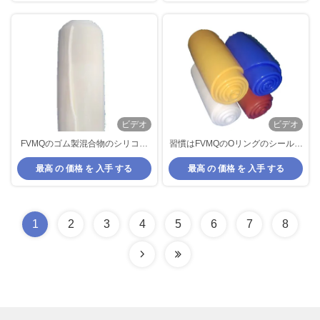
ビデオ
ビデオ
FVMQのゴム製混合物のシリコー
習慣はFVMQのOリングのシールの
ン ゴム
ためのゴム製混合物の
最高 の 価格 を 入手 する
最高 の 価格 を 入手 する
Fluorosiliconeのゴムを形づける
1
2
3
4
5
6
7
8