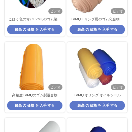
ビデオ
ビデオ
こはく色の青いFVMQのゴム製混
FVMQ Oリング用のゴム化合物 耐
合物NBRのニトリル ゴム ガスケ
熱 -17〜20圧縮セット
最高 の 価格 を 入手 する
最高 の 価格 を 入手 する
ット材料
ビデオ
ビデオ
高精度FVMQのゴム製混合物
FVMQ オリング オイルシール
Flashless EPDMのゴム製防水
-17〜20圧縮セットのためのゴム
最高 の 価格 を 入手 する
最高 の 価格 を 入手 する
化合物