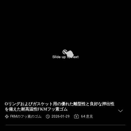
Oリングおよびガスケット用の優れた離型性と良好な押出性
を備えた耐高温性FKMフッ素ゴム
FKMのフッ素のゴム
2026-01-29
64 意見