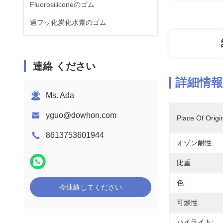
Fluorosiliconeのゴム
過フッ化炭化水素のゴム
連絡 ください
詳細情報
Ms. Ada
yguo@dowhon.com
Place Of Origi
8613753601944
オゾン耐性:
比重:
色:
今連絡してください
可燃性:
ハイライト: