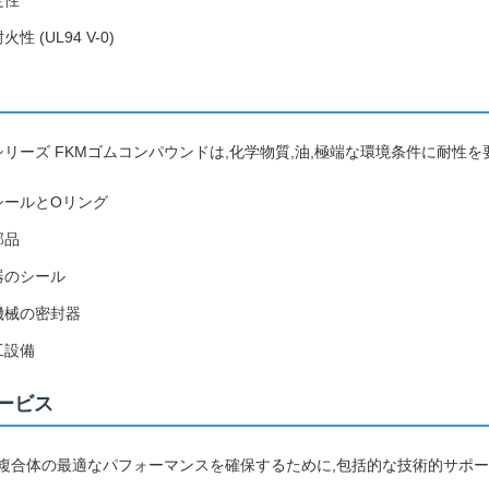
定性
性 (UL94 V-0)
HFシリーズ FKMゴムコンパウンドは,化学物質,油,極端な環境条件に耐
シールとOリング
部品
器のシール
機械の密封器
工設備
ービス
ム複合体の最適なパフォーマンスを確保するために,包括的な技術的サポー