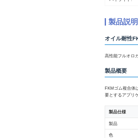
製品説明
オイル耐性F
高性能フルオロカ
製品概要
FKMゴム複合
要とするアプリ
製品仕様
製品
色