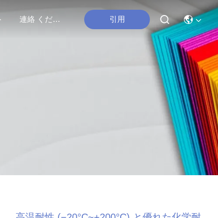
引用
ト
連絡 ください
高温耐性 (−20°C~+200°C) と優れた化学耐