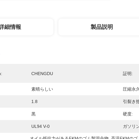
詳細情報
製品説明
n:
CHENGDU
証明:
素晴らしい
圧縮永久
1.8
引裂き抵
黒
硬度:
UL94 V-0
ガソリン
オイル抵抗力があるFKMのゴム製混合物
, 
高温FKMの