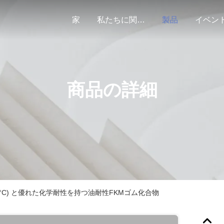
家
私たちに関しては
製品
イベン
商品の詳細
200°C) と優れた化学耐性を持つ油耐性FKMゴム化合物