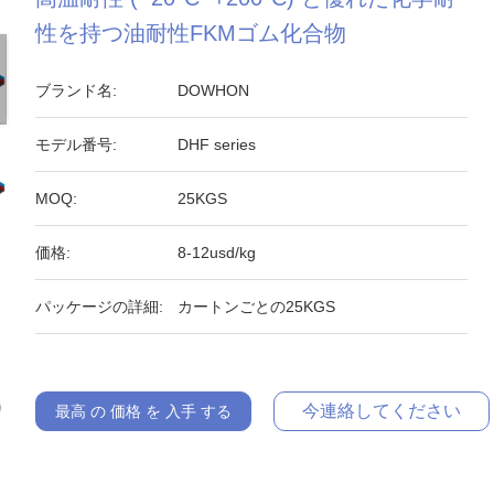
性を持つ油耐性FKMゴム化合物
ブランド名:
DOWHON
モデル番号:
DHF series
MOQ:
25KGS
価格:
8-12usd/kg
パッケージの詳細:
カートンごとの25KGS
今連絡してください
最高 の 価格 を 入手 する