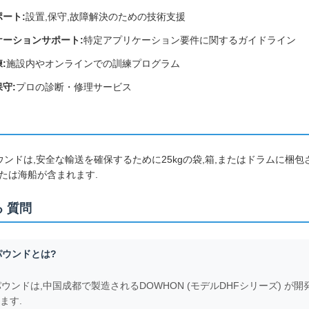
ート:
設置,保守,故障解決のための技術支援
ケーションサポート:
特定アプリケーション要件に関するガイドライン
:
施設内やオンラインでの訓練プログラム
守:
プロの診断・修理サービス
ウンドは,安全な輸送を確保するために25kgの袋,箱,またはドラムに梱
または海船が含まれます.
 質問
パウンドとは?
パウンドは,中国成都で製造されるDOWHON (モデルDHFシリーズ) 
ます.