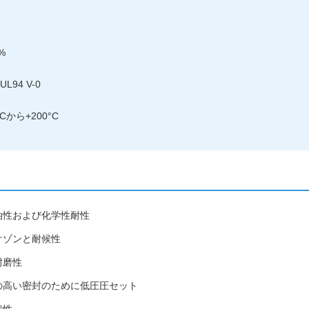
%
UL94 V-0
°Cから+200°C
油性および化学性耐性
オゾンと耐候性
耐磨性
の高い密封のために低圧圧セット