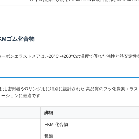
KMゴム化合物
ーボンエラストメアは, -20°C~+200°Cの温度で優れた油性と熱安
体は 油密封器やOリング用に特別に設計された 高品質のフッ化炭素エラ
ケーションに最適です
詳細
FKM 化合物
種類