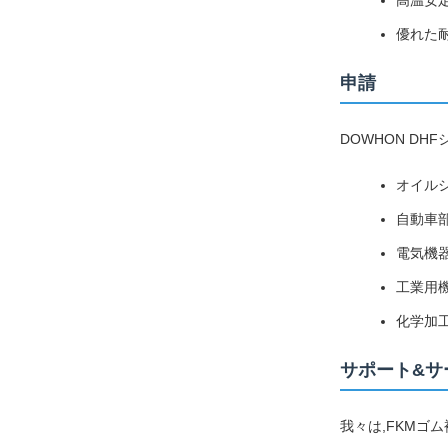
高温安
優れた耐火
申請
DOWHON D
オイル
自動車
電気機
工業用
化学加
サポート&サ
我々は,FKMゴ