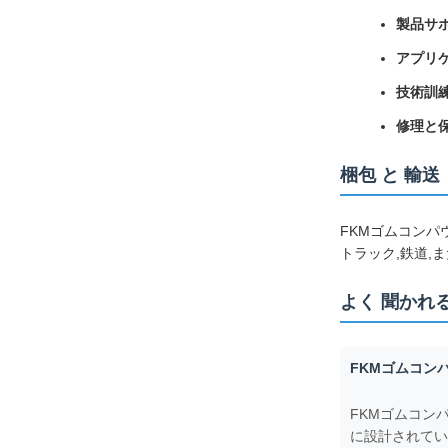
製品サポ
アプリ
技術訓練
修理と保
梱包 と 輸送
FKMゴムコンパ
トラック,鉄道,
よく 聞かれる
FKMゴムコン
FKMゴムコン
に設計されてい