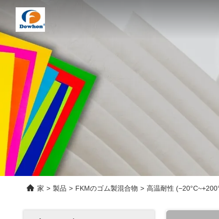
家
>
製品
>
FKMのゴム製混合物
>
高温耐性 (−20°C~+