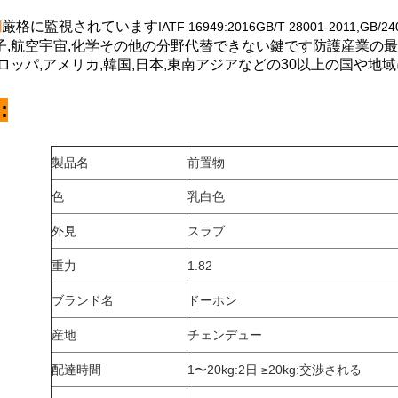
動
厳格に監視されています
IATF 16949:2016GB/T 28001-2011,GB/
子,航空宇宙,化学その他の分野
代替できない鍵です
防護産業の最
ーロッパ,アメリカ,韓国,日本,東南アジアなどの30以上の国や地
:
製品名
前置物
色
乳白色
外見
スラブ
重力
1.82
ブランド名
ドーホン
産地
チェンデュー
配達時間
1〜20kg:2日 ≥20kg:交渉される