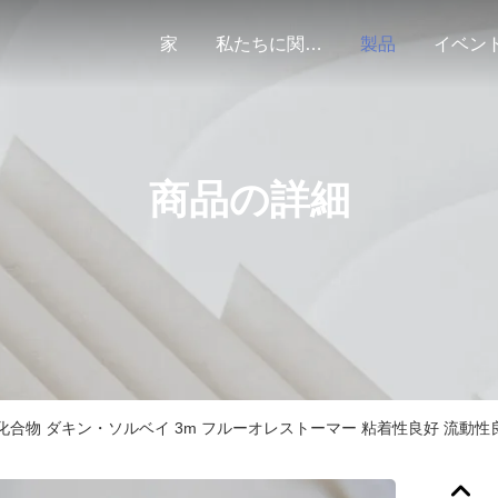
家
私たちに関しては
製品
イベン
商品の詳細
ム前化合物 ダキン・ソルベイ 3m フルーオレストーマー 粘着性良好 流動性