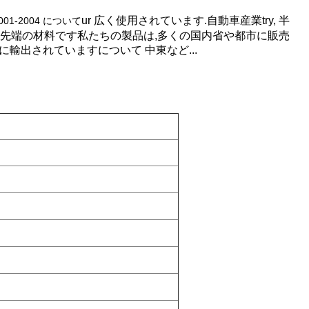
ur
広く使用されています.
自動車産業
tr
y,
半
24001-2004 について
先端の材料です
私たちの製品は,多くの国内省や都市に販売
域に輸出されています
について
中東など...