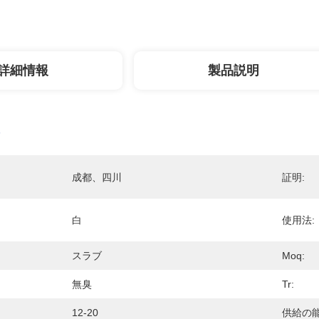
詳細情報
製品説明
成都、四川
証明:
白
使用法:
スラブ
Moq:
無臭
Tr:
12-20
供給の能