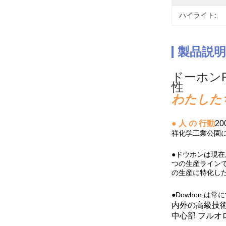
ハイライト:
製品説明
ドーホン
性
わたしたち
● 人 の 行動
2
祥化学工業公園に
●ドウホンは現在
つの生産ラインで
の生産に特化した
●Dowhon 
内外の高級技術
中心部
フルオ