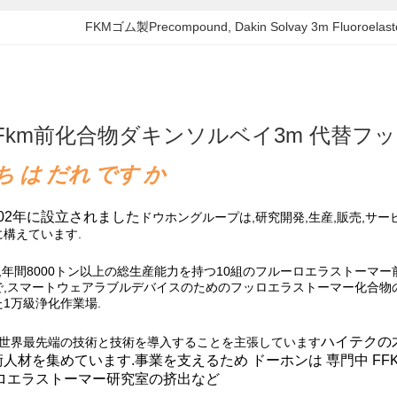
FKMゴム製Precompound
, 
Dakin Solvay 3m Fluoroelas
Fkm前化合物ダキンソルベイ3m 代替フ
 は だれ です か
002年に設立されました
ドウホングループは,研究開発,生産,販売,サ
構えています.
,年間8000トン以上の総生産能力を持つ10組のフルーロエラストーマー
,スマートウェアラブルデバイスのためのフッロエラストーマー化合物の
1万級浄化作業場.
ハイテクの
は常に世界最先端の技術と技術を導入することを主張しています
人材を集めています.
事業を支えるため ドーホンは
専門
中
F
ロエラストーマー研究室の挤出など