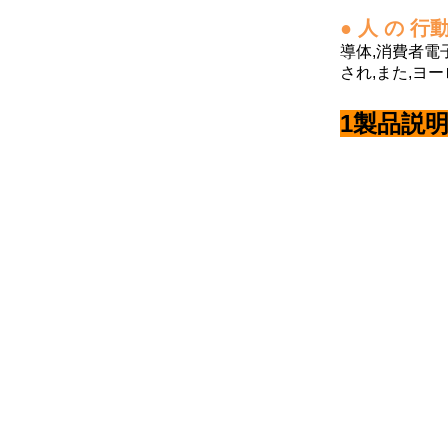
● 人 の 行
導体,消費者電
され,また,ヨ
1製品説明