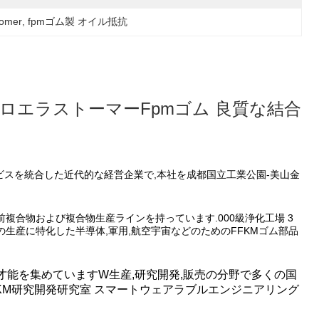
tomer
, 
fpmゴム製 オイル抵抗
ッロエラストーマーFpmゴム 良質な結合
ービスを統合した近代的な経営企業で,本社を成都国立工業公園-美山金
前複合物および複合物生産ラインを持っています.000級浄化工場 3
生産に特化した半導体,軍用,航空宇宙などのためのFFKMゴム部品
才能を集めています
W
生産,研究開発,販売の分野で多くの国
FKM研究開発研究室 スマートウェアラブルエンジニアリング