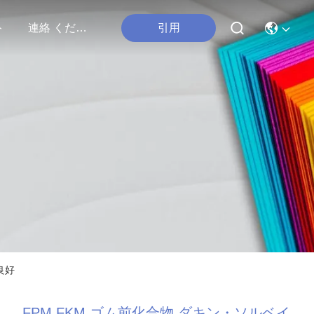
引用
ト
連絡 ください
良好
FPM FKM ゴム前化合物 ダキン・ソルベイ