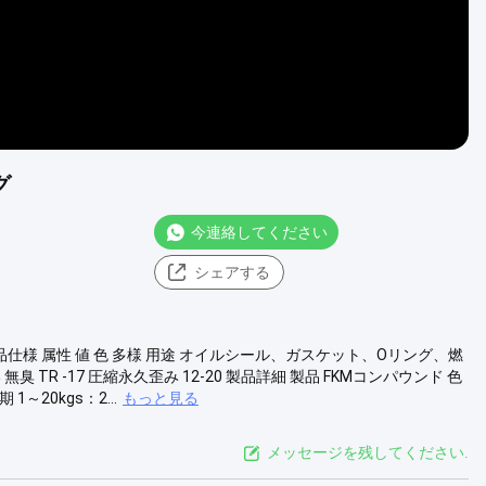
グ
今連絡してください
シェアする
品仕様 属性 値 色 多様 用途 オイルシール、ガスケット、Oリング、燃
臭 TR -17 圧縮永久歪み 12-20 製品詳細 製品 FKMコンパウンド 色
～20kgs：2...
もっと見る
メッセージを残してください.