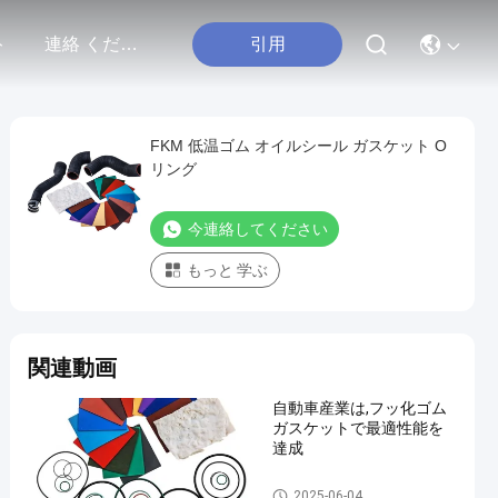
引用
ト
連絡 ください
FKM 低温ゴム オイルシール ガスケット O
リング
今連絡してください
もっと 学ぶ
関連動画
自動車産業は,フッ化ゴム
ガスケットで最適性能を
達成
FKMのフッ素のゴム
2025-06-04