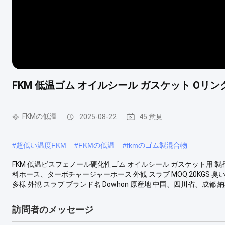
FKM 低温ゴム オイルシール ガスケット Oリン
FKMの低温
2025-08-22
45 意見
#
超低い温度FKM
#
FKMの低温
#
fkmのゴム製混合物
FKM 低温ビスフェノール硬化性ゴム オイルシール ガスケット用 製
料ホース、ターボチャージャーホース 外観 スラブ MOQ 20KGS 臭い 無
多様 外観 スラブ ブランド名 Dowhon 原産地 中国、四川省、成都 納期 1
訪問者のメッセージ