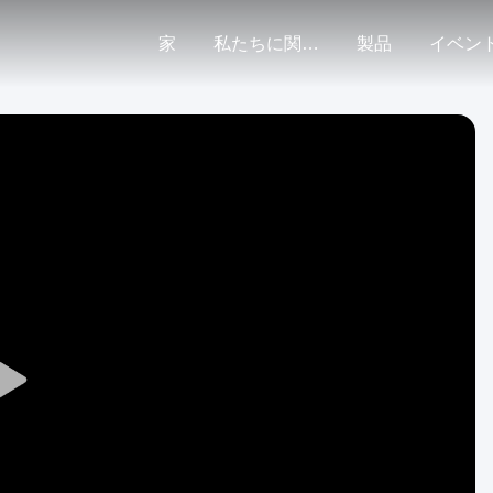
家
私たちに関しては
製品
イベン
Play
Video