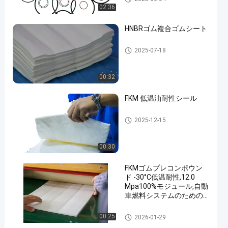
02:36
HNBRゴム複合ゴムシート
HNBR化合物
2025-07-18
00:32
FKM 低温油耐性シール
FKMの低温
2025-12-15
00:30
FKMゴムプレコンポウン
ド -30°C低温耐性,12.0
Mpa100%モジュール,自動
車燃料システムのための
優れた油耐性
FKMゴム製Precompound
00:25
2026-01-29